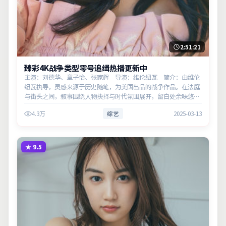
2:51:21
臻彩4K战争类型零号追缉热播更新中
主演：刘德华、章子怡、张家辉 导演：维伦纽瓦 简介：由维伦
纽瓦执导，灵感来源于历史随笔，为美国出品的战争作品。在法庭
与街头之间，叙事围绕人物抉择与时代氛围展开，留白处余味悠
长，值得细品。主演以细腻表演撑起情感层次，兼顾观赏性与现实
4.3万
综艺
2025-03-13
意义。
★
9.5