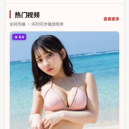
悠长，值得细品。主演以细
凑，反转不断。主演以细腻
腻表演撑起情感层次，兼顾
表演撑起情感层次，兼顾观
热门视频
观赏性与现实意义。
赏性与现实意义。
查看更多
全网热播 · 实时同步播放榜单
★
8.6