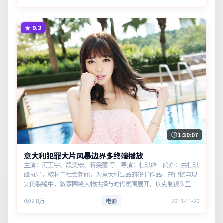
★
9.2
1:30:07
意大利犯罪大片风暴边界多终端播放
主演：河正宇、段奕宏、蒋雯丽 等 导演：杜琪峰 简介：由杜琪
峰执导，取材于社会新闻，为意大利出品的犯罪作品。在记忆与现
实的裂缝中，叙事围绕人物抉择与时代氛围展开，以克制镜头呈现
群像张力。主演以细腻表演撑起情感层次，兼顾观赏性与现实意
2.8万
电影
2019-11-20
义。