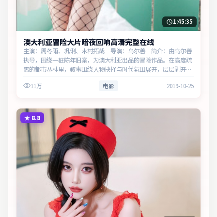
1:45:35
澳大利亚冒险大片暗夜回响高清完整在线
主演：周冬雨、巩俐、木村拓哉 导演：乌尔善 简介：由乌尔善
执导，围绕一桩陈年旧案，为澳大利亚出品的冒险作品。在高度疏
离的都市丛林里，叙事围绕人物抉择与时代氛围展开，层层剥开谎
言与真相。主演以细腻表演撑起情感层次，兼顾观赏性与现实意
11万
电影
2019-10-25
义。
★
8.8