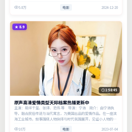
主演以细腻表演撑起情感层次，兼顾观赏性与现实意义。
5.8万
电影
2024-12-20
★
8.9
1:58:45
原声高清爱情类型天际档案热播更新中
主演：易烊千玺、张译、范伟 等 导演：宁浩 简介：由宁浩执
导，融合民俗传说与当代寓言，为美国出品的爱情作品。在一座滨
海工业城市，叙事围绕人物抉择与时代氛围展开，见证小人物的尊
严突围。主演以细腻表演撑起情感层次，兼顾观赏性与现实意义。
10万
电影
2023-07-04