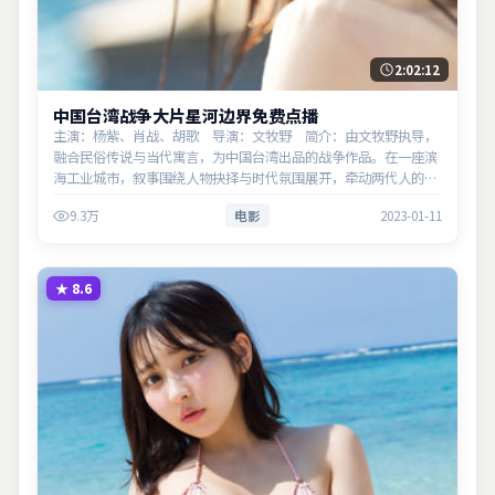
2:02:12
中国台湾战争大片星河边界免费点播
主演：杨紫、肖战、胡歌 导演：文牧野 简介：由文牧野执导，
融合民俗传说与当代寓言，为中国台湾出品的战争作品。在一座滨
海工业城市，叙事围绕人物抉择与时代氛围展开，牵动两代人的心
结与和解。主演以细腻表演撑起情感层次，兼顾观赏性与现实意
9.3万
电影
2023-01-11
义。
★
8.6