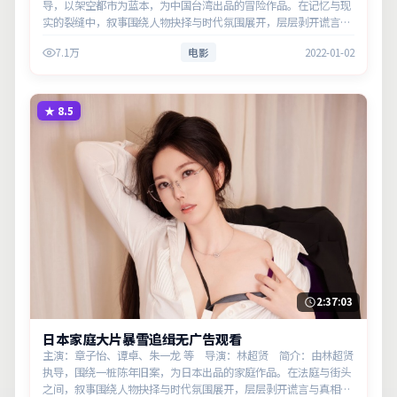
导，以架空都市为蓝本，为中国台湾出品的冒险作品。在记忆与现
实的裂缝中，叙事围绕人物抉择与时代氛围展开，层层剥开谎言与
真相。主演以细腻表演撑起情感层次，兼顾观赏性与现实意义。
7.1万
电影
2022-01-02
★
8.5
2:37:03
日本家庭大片暴雪追缉无广告观看
主演：章子怡、谭卓、朱一龙 等 导演：林超贤 简介：由林超贤
执导，围绕一桩陈年旧案，为日本出品的家庭作品。在法庭与街头
之间，叙事围绕人物抉择与时代氛围展开，层层剥开谎言与真相。