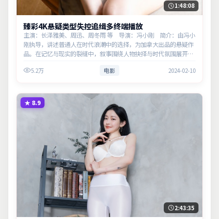
1:48:08
臻彩4K悬疑类型失控追缉多终端播放
主演：长泽雅美、周迅、周冬雨 等 导演：冯小刚 简介：由冯小
刚执导，讲述普通人在时代浪潮中的选择，为加拿大出品的悬疑作
品。在记忆与现实的裂缝中，叙事围绕人物抉择与时代氛围展开，
见证小人物的尊严突围。主演以细腻表演撑起情感层次，兼顾观赏
5.2万
电影
2024-02-10
性与现实意义…
★
8.9
2:43:35