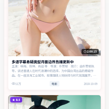
2:00:15
多语字幕悬疑类型月面边界热播更新中
主演：咏梅、陈坤、肖战 等 导演：朴赞郁 简介：由朴赞郁执
导，讲述普通人在时代浪潮中的选择，为中国台湾出品的悬疑作
品。在一座滨海工业城市，叙事围绕人物抉择与时代氛围展开，留
白处余味悠长，值得细品。主演以细腻表演撑起情感层次，兼顾观
11万
电影
2018-10-09
赏性与现实…
★
8.5