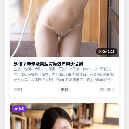
2:42:25
多语字幕悬疑类型雾岛边界同步追剧
主演：沈腾、大鹏、宋康昊 导演：朴赞郁 简介：由朴赞郁执
导，围绕一桩陈年旧案，为英国出品的悬疑作品。在高度疏离的都
市丛林里，叙事围绕人物抉择与时代氛围展开，将人物推向道德与
法律的边界。主演以细腻表演撑起情感层次，兼顾观赏性与现实意
5千
电影
2021-05-08
义。
★
9.5