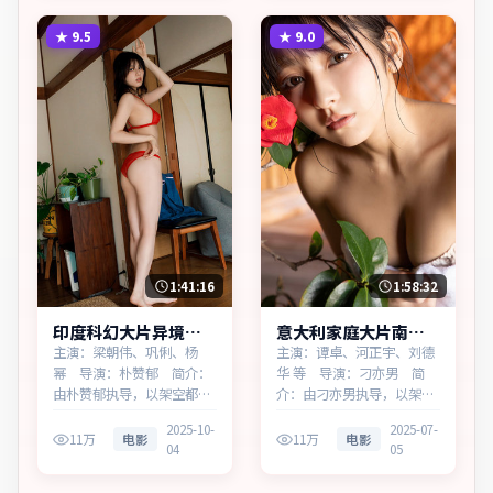
心结与和解。主演以细腻表
悠长，值得细品。主演以细
演撑起情感层次，兼顾观赏
腻表演撑起情感层次，兼顾
★
9.5
★
9.0
性与现实意义。
观赏性与现实意义。
1:41:16
1:58:32
印度科幻大片异境边
意大利家庭大片南港
界高清完整在线
回响高清完整在线
主演：梁朝伟、巩俐、杨
主演：谭卓、河正宇、刘德
幂 导演：朴赞郁 简介：
华 等 导演：刁亦男 简
由朴赞郁执导，以架空都市
介：由刁亦男执导，以架空
为蓝本，为印度出品的科幻
都市为蓝本，为意大利出品
2025-10-
2025-07-
作品。在高度疏离的都市丛
的家庭作品。在科技与人性
11万
电影
11万
电影
04
05
林里，叙事围绕人物抉择与
的交界处，叙事围绕人物抉
时代氛围展开，留白处余味
择与时代氛围展开，节奏紧