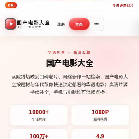
今日更新
找片
影视
国产电影大全
注册
登录
HD · 每日更新
华语片单 · 高清汇整
国产电影大全
从院线热映到口碑老片、网络新作一站检索，国产电影大
全按题材与年代帮你快速锁定想看的华语电影；高清片源
持续补全，手机与电脑均可流畅点播。
10000+
1080P
华语片库
超清画质
100万+
4.9