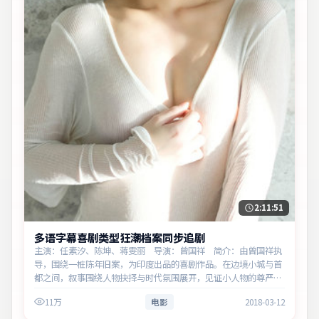
2:11:51
多语字幕喜剧类型狂潮档案同步追剧
主演：任素汐、陈坤、蒋雯丽 导演：曾国祥 简介：由曾国祥执
导，围绕一桩陈年旧案，为印度出品的喜剧作品。在边境小城与首
都之间，叙事围绕人物抉择与时代氛围展开，见证小人物的尊严突
围。主演以细腻表演撑起情感层次，兼顾观赏性与现实意义。
11万
电影
2018-03-12