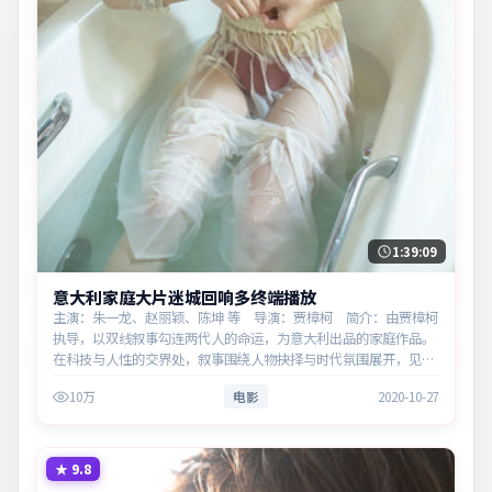
1:39:09
意大利家庭大片迷城回响多终端播放
主演：朱一龙、赵丽颖、陈坤 等 导演：贾樟柯 简介：由贾樟柯
执导，以双线叙事勾连两代人的命运，为意大利出品的家庭作品。
在科技与人性的交界处，叙事围绕人物抉择与时代氛围展开，见证
小人物的尊严突围。主演以细腻表演撑起情感层次，兼顾观赏性与
10万
电影
2020-10-27
现实意义。
★
9.8