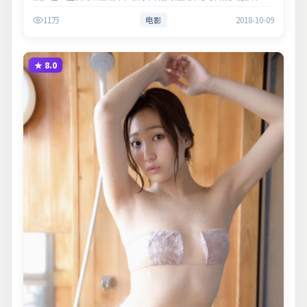
白处余味悠长，值得细品。主演以细腻表演撑起情感层次，兼顾观
11万
电影
2018-10-09
赏性与现实…
★
8.0