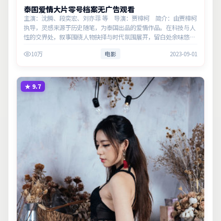
泰国爱情大片零号档案无广告观看
主演：沈腾、段奕宏、刘亦菲 等 导演：贾樟柯 简介：由贾樟柯
执导，灵感来源于历史随笔，为泰国出品的爱情作品。在科技与人
性的交界处，叙事围绕人物抉择与时代氛围展开，留白处余味悠
长，值得细品。主演以细腻表演撑起情感层次，兼顾观赏性与现实
10万
电影
2023-09-01
意义。
★
9.7