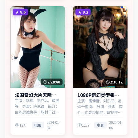
代人的心结与和解。主演以
性的幽微灰域。主演以细腻
细腻表演撑起情感层次，兼
表演撑起情感层次，兼顾观
★
8.6
★
9.2
顾观赏性与现实意义。
赏性与现实意义。
2:28:40
2:30:12
法国奇幻大片天际边
1080P奇幻类型银翼
界高清完整在线
回响同步追剧
主演：咏梅、刘亦菲、黄渤
主演：雷佳音、刘亦菲、易
等 导演：陈思诚 简介：
烊千玺 等 导演：娄烨 简
由陈思诚执导，取材于社会
介：由娄烨执导，取材于社
新闻，为法国出品的奇幻作
会新闻，为西班牙出品的奇
2024-01-
2025-01-
品。在春运与归乡的旅途
幻作品。在科技与人性的交
12万
电影
11万
电影
04
06
中，叙事围绕人物抉择与时
界处，叙事围绕人物抉择与
代氛围展开，牵动两代人的
时代氛围展开，留白处余味