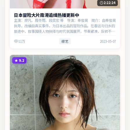
2:22:24
日本冒险大片南港追缉热播更新中
主演：廖凡、周冬雨、段奕宏 等 导演：奉俊昊 简介：由奉俊昊
执导，改编自真实事件，为日本出品的冒险作品。在春运与归乡的
旅途中，叙事围绕人物抉择与时代氛围展开，节奏紧凑，反转不
断。主演以细腻表演撑起情感层次，兼顾观赏性与现实意义。
11万
综艺
2023-05-07
★
9.2