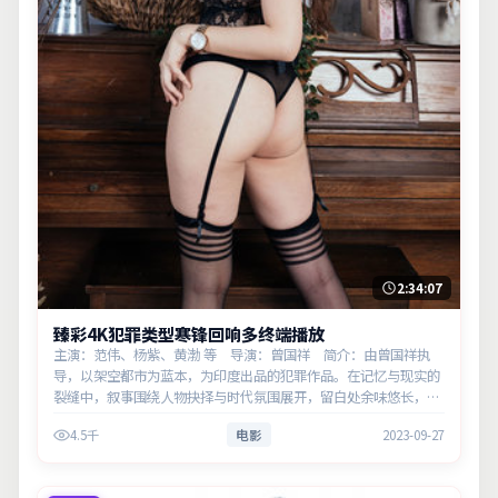
2:34:07
臻彩4K犯罪类型寒锋回响多终端播放
主演：范伟、杨紫、黄渤 等 导演：曾国祥 简介：由曾国祥执
导，以架空都市为蓝本，为印度出品的犯罪作品。在记忆与现实的
裂缝中，叙事围绕人物抉择与时代氛围展开，留白处余味悠长，值
得细品。主演以细腻表演撑起情感层次，兼顾观赏性与现实意义。
4.5千
电影
2023-09-27