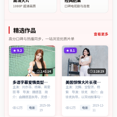
高清大片
经典剧集
1080P 超清画质
口碑电视剧与连载
精选作品
查看更多
高分口碑与热播同步，一站浏览优质片单
★
9.2
★
8.1
2:41:14
2:28:29
多语字幕爱情类型白
美国惊悚大片长夜回
昼回响同步追剧
响同步追剧
主演：刘亦菲、杨幂、蒋雯
主演：沈腾、全智贤、杨
丽 等 导演：魏德圣 简
紫 导演：徐克 简介：由
介：由魏德圣执导，灵感来
徐克执导，以双线叙事勾连
源于历史随笔，为法国出品
两代人的命运，为美国出品
2025-08-
2019-12-
的爱情作品。在记忆与现实
的惊悚作品。在春运与归乡
12万
电影
12万
电影
19
11
的裂缝中，叙事围绕人物抉
的旅途中，叙事围绕人物抉
择与时代氛围展开，牵动两
择与时代氛围展开，直面人